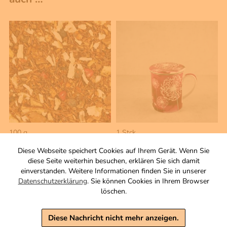
100 g
1 Stck
Martinstor
Porzellan Teesiebbecher
Diese Webseite speichert Cookies auf Ihrem Gerät. Wenn Sie
Aromatisierter Rooibusch
weinrot
diese Seite weiterhin besuchen, erklären Sie sich damit
Tee-/Gewürzmischung
für 300 ml
einverstanden. Weitere Informationen finden Sie in unserer
Zutaten
10,90 €
Datenschutzerklärung
. Sie können Cookies in Ihrem Browser
5,90 €
löschen.
inkl. MwSt, zzgl. Versand
inkl. MwSt, zzgl. Versand
Grundpreis 1 KG: 59,00 €
Diese Nachricht nicht mehr anzeigen.