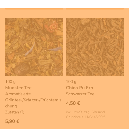
Warenkorb
Warenkorb
100 g
100 g
Münster Tee
China Pu Erh
Aromatisierte
Schwarzer Tee
Grüntee-/Kräuter-/Früchtemis
4,50 €
chung
Zutaten
inkl. MwSt, zzgl. Versand
Grundpreis 1 KG: 45,00 €
5,90 €