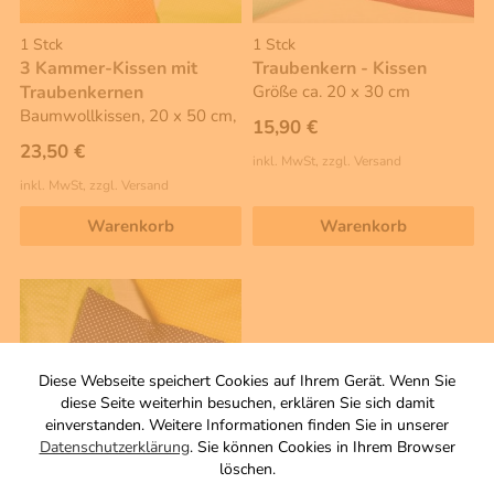
1 Stck
1 Stck
3 Kammer-Kissen mit
Traubenkern - Kissen
Traubenkernen
Größe ca. 20 x 30 cm
Baumwollkissen, 20 x 50 cm,
15,90 €
23,50 €
inkl. MwSt, zzgl. Versand
inkl. MwSt, zzgl. Versand
Warenkorb
Warenkorb
Diese Webseite speichert Cookies auf Ihrem Gerät. Wenn Sie
diese Seite weiterhin besuchen, erklären Sie sich damit
einverstanden. Weitere Informationen finden Sie in unserer
Datenschutzerklärung
. Sie können Cookies in Ihrem Browser
löschen.