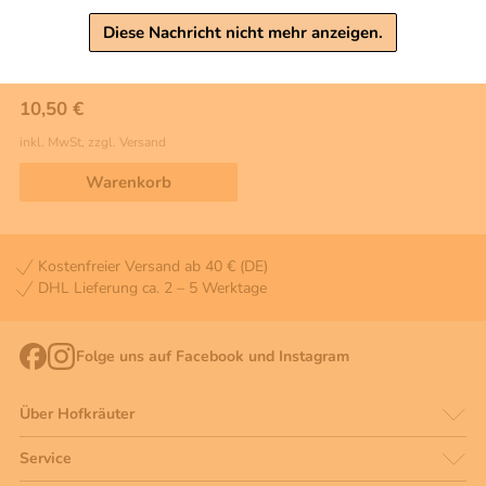
1 Stck
Diese Nachricht nicht mehr anzeigen.
Traubenkern Kinder Kissen
Größe ca. 20 x 20 cm
10,50 €
inkl. MwSt, zzgl. Versand
Warenkorb
Kostenfreier Versand ab 40 € (DE)
DHL Lieferung ca. 2 – 5 Werktage
Folge uns auf Facebook und Instagram
Über Hofkräuter
Service