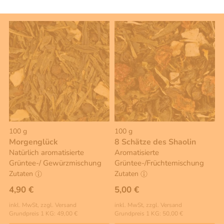
100 g
100 g
Morgenglück
8 Schätze des Shaolin
Natürlich aromatisierte
Aromatisierte
Grüntee-/ Gewürzmischung
Grüntee-/Früchtemischung
Zutaten
Zutaten
4,90 €
5,00 €
inkl. MwSt, zzgl. Versand
inkl. MwSt, zzgl. Versand
Grundpreis 1 KG: 49,00 €
Grundpreis 1 KG: 50,00 €