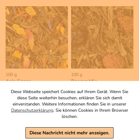
100 g
100 g
Asia Sonne
Beeren Mix
Aromatisierte
Aromatisierte Grüntee-/
Diese Webseite speichert Cookies auf Ihrem Gerät. Wenn Sie
Grünteemischung
Früchtemischung
diese Seite weiterhin besuchen, erklären Sie sich damit
Zutaten
Zutaten
einverstanden. Weitere Informationen finden Sie in unserer
Datenschutzerklärung
. Sie können Cookies in Ihrem Browser
4,90 €
5,00 €
löschen.
inkl. MwSt, zzgl. Versand
inkl. MwSt, zzgl. Versand
Grundpreis 1 KG: 49,00 €
Grundpreis 1 KG: 50,00 €
Diese Nachricht nicht mehr anzeigen.
Warenkorb
Warenkorb