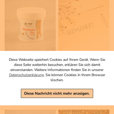
250 ml
1 Stck
Diese Webseite speichert Cookies auf Ihrem Gerät. Wenn Sie
Hornhaut Pflegebalsam
Gutschein 20 EUR
diese Seite weiterhin besuchen, erklären Sie sich damit
- Keine Einlösung über den
Zutaten
einverstanden. Weitere Informationen finden Sie in unserer
Online-Shop-
6,90 €
Datenschutzerklärung
. Sie können Cookies in Ihrem Browser
20,00 €
löschen.
inkl. MwSt, zzgl. Versand
Grundpreis 1 L: 27,60 €
inkl. MwSt, zzgl. Versand
Diese Nachricht nicht mehr anzeigen.
Warenkorb
Warenkorb