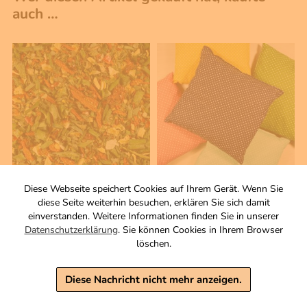
auch …
Diese Webseite speichert Cookies auf Ihrem Gerät. Wenn Sie
75 g
1 Stck
diese Seite weiterhin besuchen, erklären Sie sich damit
Rührei-Omelette
Ruhekissen
einverstanden. Weitere Informationen finden Sie in unserer
Gewürzzubereitung
Größe ca. 20 x 20 cm
Datenschutzerklärung
. Sie können Cookies in Ihrem Browser
Zutaten
Zutaten
löschen.
3,90 €
15,00 €
Diese Nachricht nicht mehr anzeigen.
inkl. MwSt, zzgl. Versand
inkl. MwSt, zzgl. Versand
Grundpreis 1 KG: 52,00 €