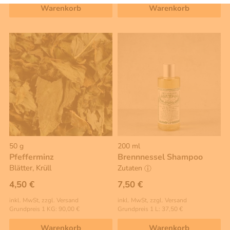
Warenkorb
Warenkorb
50 g
200 ml
Pfefferminz
Brennnessel Shampoo
Blätter, Krüll
Zutaten
7,50 €
4,50 €
inkl. MwSt, zzgl. Versand
inkl. MwSt, zzgl. Versand
Grundpreis 1 L: 37,50 €
Grundpreis 1 KG: 90,00 €
Warenkorb
Warenkorb