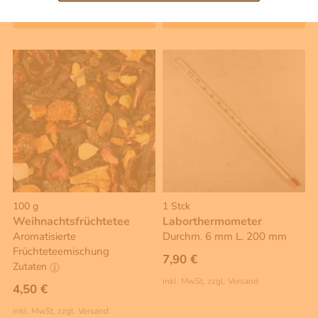
Warenkorb
Warenkorb
100 g
1 Stck
Weihnachtsfrüchtetee
Laborthermometer
Aromatisierte
Durchm. 6 mm L. 200 mm
Früchteteemischung
7,90 €
Zutaten
inkl. MwSt, zzgl. Versand
4,50 €
inkl. MwSt, zzgl. Versand