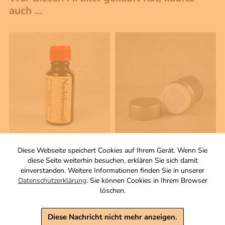
auch …
50 ml
1 Stck
Diese Webseite speichert Cookies auf Ihrem Gerät. Wenn Sie
Nachtkerzenöl
Gewürzdose mit
diese Seite weiterhin besuchen, erklären Sie sich damit
Streueinsatz
Zutaten
einverstanden. Weitere Informationen finden Sie in unserer
Durchmesser 55 x 75 mm.
9,90 €
Datenschutzerklärung
. Sie können Cookies in Ihrem Browser
Füllmenge: 180 ml
löschen.
inkl. MwSt, zzgl. Versand
3,20 €
Grundpreis 1 L: 198,00 €
Diese Nachricht nicht mehr anzeigen.
inkl. MwSt, zzgl. Versand