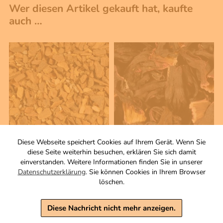
Wer diesen Artikel gekauft hat, kaufte
auch …
Diese Webseite speichert Cookies auf Ihrem Gerät. Wenn Sie
diese Seite weiterhin besuchen, erklären Sie sich damit
100 g
100 g
einverstanden. Weitere Informationen finden Sie in unserer
Yogi Tee
Hibiskus
Datenschutzerklärung
. Sie können Cookies in Ihrem Browser
Gewürzmischung
Blüten, ganz
löschen.
Zutaten
4,00 €
4,20 €
inkl. MwSt, zzgl. Versand
Diese Nachricht nicht mehr anzeigen.
Grundpreis 1 KG: 40,00 €
inkl. MwSt, zzgl. Versand