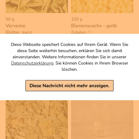
50 g
100 g
Verveine
Bienenwachs - gelb
Blätter, ganz
Zutaten
5,00 €
5,50 €
Diese Webseite speichert Cookies auf Ihrem Gerät. Wenn Sie
diese Seite weiterhin besuchen, erklären Sie sich damit
inkl. MwSt, zzgl. Versand
inkl. MwSt, zzgl. Versand
einverstanden. Weitere Informationen finden Sie in unserer
Grundpreis 1 KG: 50,00 €
Grundpreis 1 KG: 110,00 €
Datenschutzerklärung
. Sie können Cookies in Ihrem Browser
Warenkorb
Warenkorb
löschen.
Diese Nachricht nicht mehr anzeigen.