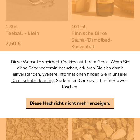
1 Stck
100 ml
Teeball - klein
Finnische Birke
Sauna-/Dampfbad-
2,50 €
Konzentrat
Zutaten
inkl. MwSt, zzgl. Versand
Diese Webseite speichert Cookies auf Ihrem Gerät. Wenn Sie
5,80 €
diese Seite weiterhin besuchen, erklären Sie sich damit
inkl. MwSt, zzgl. Versand
einverstanden. Weitere Informationen finden Sie in unserer
Grundpreis 1 L: 58,00 €
Datenschutzerklärung
. Sie können Cookies in Ihrem Browser
löschen.
Warenkorb
Warenkorb
Diese Nachricht nicht mehr anzeigen.