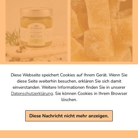
215 g
200 g
Graved-Senf Relish
Kandierter Ingwer
Diese Webseite speichert Cookies auf Ihrem Gerät. Wenn Sie
mit Gurke und Dill
kristallisiert
diese Seite weiterhin besuchen, erklären Sie sich damit
einverstanden. Weitere Informationen finden Sie in unserer
Zutaten
Zutaten
Datenschutzerklärung
. Sie können Cookies in Ihrem Browser
4,80 €
4,90 €
löschen.
inkl. MwSt, zzgl. Versand
inkl. MwSt, zzgl. Versand
Grundpreis 1 KG: 22,33 €
Grundpreis 1 KG: 24,50 €
Diese Nachricht nicht mehr anzeigen.
Warenkorb
Warenkorb