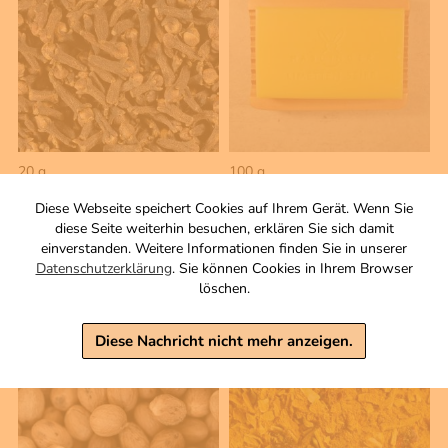
20 g
100 g
Nelken
Limetten Seife
Diese Webseite speichert Cookies auf Ihrem Gerät. Wenn Sie
Blüten, ganz.
Zutaten
diese Seite weiterhin besuchen, erklären Sie sich damit
3,00 €
2,50 €
einverstanden. Weitere Informationen finden Sie in unserer
Datenschutzerklärung
. Sie können Cookies in Ihrem Browser
inkl. MwSt, zzgl. Versand
inkl. MwSt, zzgl. Versand
löschen.
Grundpreis 1 KG: 30,00 €
Grundpreis 1 KG: 125,00 €
Warenkorb
Warenkorb
Diese Nachricht nicht mehr anzeigen.