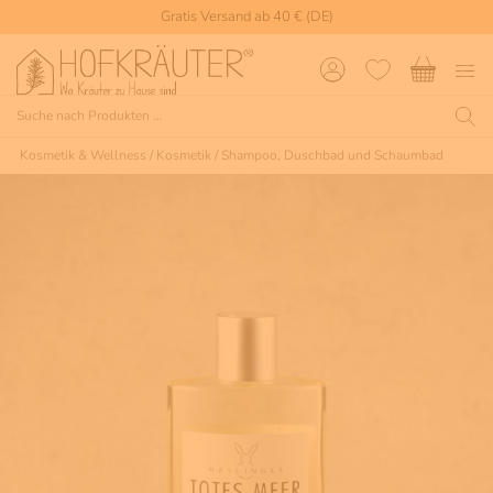
Gratis Versand ab 40 € (DE)
Kosmetik & Wellness
/
Kosmetik
/
Shampoo, Duschbad und Schaumbad