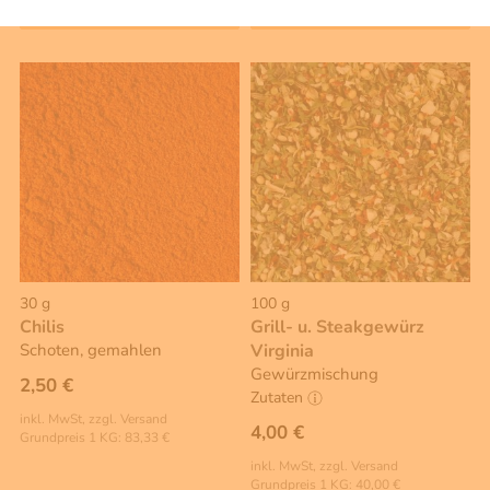
Warenkorb
Warenkorb
30 g
100 g
Chilis
Grill- u. Steakgewürz
Schoten, gemahlen
Virginia
Gewürzmischung
2,50 €
Zutaten
inkl. MwSt, zzgl. Versand
4,00 €
Grundpreis 1 KG: 83,33 €
inkl. MwSt, zzgl. Versand
Grundpreis 1 KG: 40,00 €