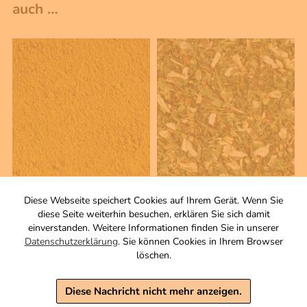
auch …
100 g
50 g
Diese Webseite speichert Cookies auf Ihrem Gerät. Wenn Sie
Curry Madras
Griechische Kräuter
diese Seite weiterhin besuchen, erklären Sie sich damit
Gewürzzubereitung
Gewürzmischung
einverstanden. Weitere Informationen finden Sie in unserer
Zutaten
Zutaten
Datenschutzerklärung
. Sie können Cookies in Ihrem Browser
3,90 €
3,50 €
löschen.
inkl. MwSt, zzgl. Versand
inkl. MwSt, zzgl. Versand
Grundpreis 1 KG: 39,00 €
Grundpreis 1 KG: 70,00 €
Diese Nachricht nicht mehr anzeigen.