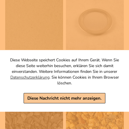
200 g
1 Stck
Diese Webseite speichert Cookies auf Ihrem Gerät. Wenn Sie
Räuchersand
Räuchersieb - groß
diese Seite weiterhin besuchen, erklären Sie sich damit
1,90 €
14,50 €
einverstanden. Weitere Informationen finden Sie in unserer
Datenschutzerklärung
. Sie können Cookies in Ihrem Browser
inkl. MwSt, zzgl. Versand
inkl. MwSt, zzgl. Versand
löschen.
Grundpreis 1 KG: 9,50 €
Warenkorb
Warenkorb
Diese Nachricht nicht mehr anzeigen.