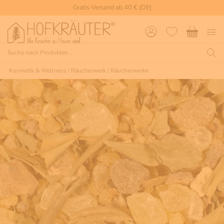
Gratis Versand ab 40 € (DE)
Kosmetik & Wellness
/
Räucherwerk
/
Räucherwerke