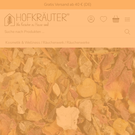
Gratis Versand ab 40 € (DE)
Kosmetik & Wellness
/
Räucherwerk
/
Räucherwerke