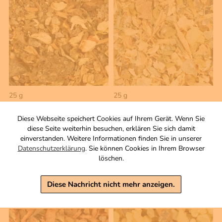
25 g
25 g
Sinnlichkeit
Element Wasser
Räuchermischung
Räuchermischung
Diese Webseite speichert Cookies auf Ihrem Gerät. Wenn Sie
Zutaten
Zutaten
diese Seite weiterhin besuchen, erklären Sie sich damit
einverstanden. Weitere Informationen finden Sie in unserer
8,70 €
5,00 €
Datenschutzerklärung
. Sie können Cookies in Ihrem Browser
löschen.
inkl. MwSt, zzgl. Versand
inkl. MwSt, zzgl. Versand
Grundpreis 1 KG: 348,00 €
Grundpreis 1 KG: 200,00 €
Diese Nachricht nicht mehr anzeigen.
Warenkorb
Warenkorb