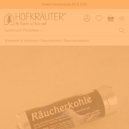
Gratis Versand ab 40 € (DE)
Kosmetik & Wellness
/
Räucherwerk
/
Räucherzubehör