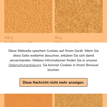
100 g
50 g
Senfkörner gelb
Pizza Gewürz
ganz
Gewürzmischung
Diese Webseite speichert Cookies auf Ihrem Gerät. Wenn Sie
Zutaten
2,50 €
diese Seite weiterhin besuchen, erklären Sie sich damit
3,20 €
einverstanden. Weitere Informationen finden Sie in unserer
inkl. MwSt, zzgl. Versand
Datenschutzerklärung
. Sie können Cookies in Ihrem Browser
Grundpreis 1 KG: 25,00 €
inkl. MwSt, zzgl. Versand
löschen.
Grundpreis 1 KG: 64,00 €
Warenkorb
Warenkorb
Diese Nachricht nicht mehr anzeigen.