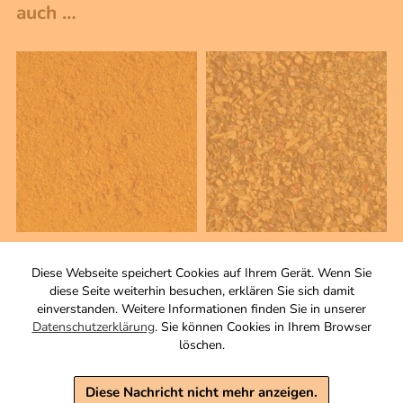
auch …
50 g
200 g
Kürbis- & Zucchini Gewürz
Brägili-Gwirz
Diese Webseite speichert Cookies auf Ihrem Gerät. Wenn Sie
Gewürzzubereitung
Zutaten
diese Seite weiterhin besuchen, erklären Sie sich damit
Zutaten
einverstanden. Weitere Informationen finden Sie in unserer
3,50 €
Datenschutzerklärung
. Sie können Cookies in Ihrem Browser
5,90 €
löschen.
inkl. MwSt, zzgl. Versand
Grundpreis 1 KG: 70,00 €
inkl. MwSt, zzgl. Versand
Grundpreis 1 KG: 29,50 €
Diese Nachricht nicht mehr anzeigen.