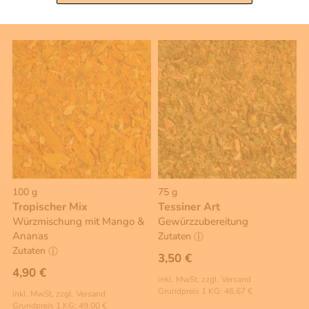
Warenkorb
Warenkorb
100 g
75 g
Tropischer Mix
Tessiner Art
Würzmischung mit Mango &
Gewürzzubereitung
Ananas
Zutaten
Zutaten
3,50 €
4,90 €
inkl. MwSt, zzgl. Versand
Grundpreis 1 KG: 46,67 €
inkl. MwSt, zzgl. Versand
Grundpreis 1 KG: 49,00 €