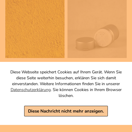
100 g
1 Stck
Curry Madras
Gewürzdose mit
Diese Webseite speichert Cookies auf Ihrem Gerät. Wenn Sie
Gewürzzubereitung
Streueinsatz
diese Seite weiterhin besuchen, erklären Sie sich damit
Zutaten
Durchmesser 55 x 75 mm.
einverstanden. Weitere Informationen finden Sie in unserer
Füllmenge: 180 ml
Datenschutzerklärung
. Sie können Cookies in Ihrem Browser
3,90 €
löschen.
3,20 €
inkl. MwSt, zzgl. Versand
Grundpreis 1 KG: 39,00 €
inkl. MwSt, zzgl. Versand
Diese Nachricht nicht mehr anzeigen.
Warenkorb
Warenkorb