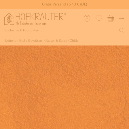
Gratis Versand ab 40 € (DE)
Lebensmittel
/
Gewürze, Kräuter & Salze
/
Chilis