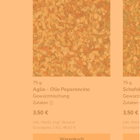
75 g
75 g
Aglio - Olio Peperoncino
Schafs
Gewürzmischung
Gewürzz
Zutaten
Zutaten
3,50 €
3,50 €
inkl. MwSt, zzgl. Versand
inkl. MwSt
Grundpreis 1 KG: 46,67 €
Grundprei
Warenkorb