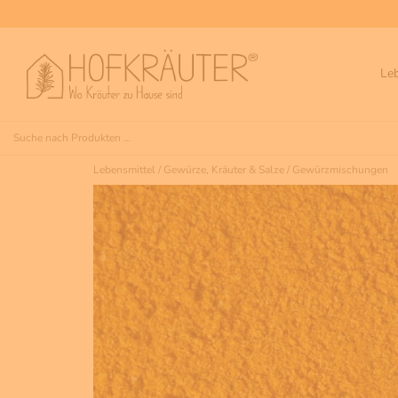
Le
Lebensmittel
/
Gewürze, Kräuter & Salze
/
Gewürzmischungen