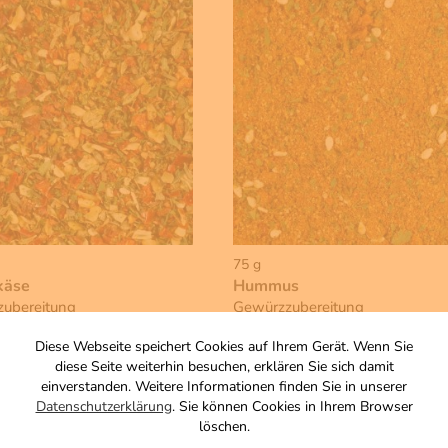
75 g
käse
Hummus
ubereitung
Gewürzzubereitung
Zutaten
Diese Webseite speichert Cookies auf Ihrem Gerät. Wenn Sie
3,90 €
diese Seite weiterhin besuchen, erklären Sie sich damit
einverstanden. Weitere Informationen finden Sie in unserer
, zzgl. Versand
inkl. MwSt, zzgl. Versand
Datenschutzerklärung
. Sie können Cookies in Ihrem Browser
s 1 KG: 46,67 €
Grundpreis 1 KG: 52,00 €
löschen.
Warenkorb
Warenkorb