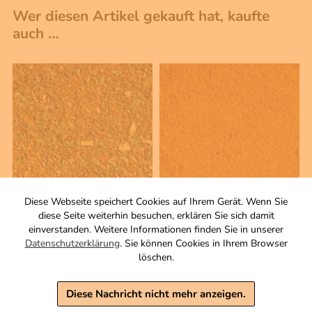
Wer diesen Artikel gekauft hat, kaufte
auch …
Diese Webseite speichert Cookies auf Ihrem Gerät. Wenn Sie
diese Seite weiterhin besuchen, erklären Sie sich damit
100 g
100 g
einverstanden. Weitere Informationen finden Sie in unserer
Grillbutter
Curry rot
Datenschutzerklärung
. Sie können Cookies in Ihrem Browser
Gewürzzubereitung
Gewürzzubereitung
löschen.
Zutaten
Zutaten
4,50 €
3,90 €
Diese Nachricht nicht mehr anzeigen.
inkl. MwSt, zzgl. Versand
inkl. MwSt, zzgl. Versand