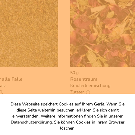
50 g
 alle Fälle
Rosentraum
alz
Kräuterteemischung
Zutaten
4,00 €
Diese Webseite speichert Cookies auf Ihrem Gerät. Wenn Sie
diese Seite weiterhin besuchen, erklären Sie sich damit
, zzgl. Versand
inkl. MwSt, zzgl. Versand
einverstanden. Weitere Informationen finden Sie in unserer
s 1 KG: 40,00 €
Grundpreis 1 KG: 80,00 €
Datenschutzerklärung
. Sie können Cookies in Ihrem Browser
Warenkorb
Warenkorb
löschen.