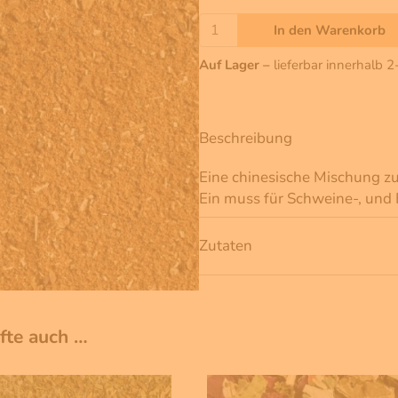
In den Warenkorb
Auf Lager –
lieferbar innerhalb 
Beschreibung
Eine chinesische Mischung zur
Ein muss für Schweine-, und 
Zutaten
ufte auch …