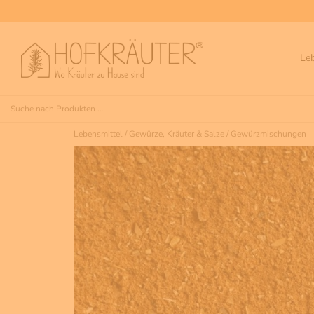
Le
Lebensmittel
/
Gewürze, Kräuter & Salze
/
Gewürzmischungen