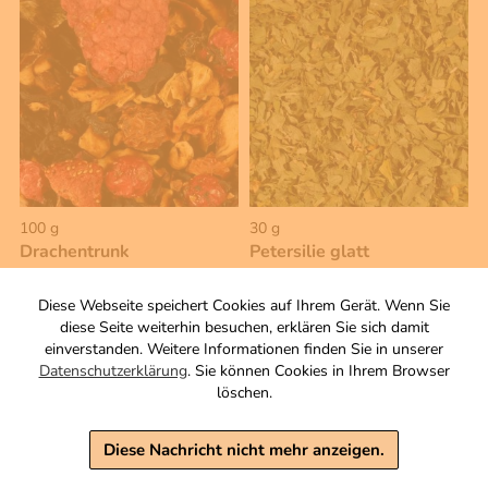
100 g
30 g
Drachentrunk
Petersilie glatt
Natürlich aromatisierte,
Kraut, geschnitten.
säurearme
Diese Webseite speichert Cookies auf Ihrem Gerät. Wenn Sie
2,20 €
Früchteteemischung
diese Seite weiterhin besuchen, erklären Sie sich damit
Zutaten
inkl. MwSt, zzgl. Versand
einverstanden. Weitere Informationen finden Sie in unserer
Grundpreis 1 KG: 73,33 €
Datenschutzerklärung
. Sie können Cookies in Ihrem Browser
4,90 €
löschen.
inkl. MwSt, zzgl. Versand
Grundpreis 1 KG: 49,00 €
Diese Nachricht nicht mehr anzeigen.
Warenkorb
Warenkorb