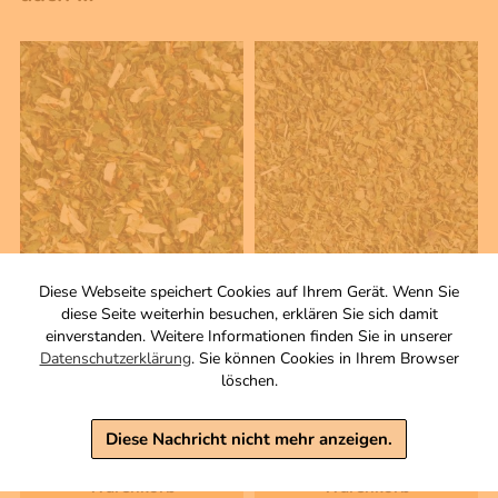
50 g
45 g
Diese Webseite speichert Cookies auf Ihrem Gerät. Wenn Sie
Griechische Kräuter
Italienische Küchenkräuter
diese Seite weiterhin besuchen, erklären Sie sich damit
Gewürzmischung
Gewürzmischung
einverstanden. Weitere Informationen finden Sie in unserer
Zutaten
Zutaten
Datenschutzerklärung
. Sie können Cookies in Ihrem Browser
löschen.
3,50 €
3,50 €
inkl. MwSt, zzgl. Versand
inkl. MwSt, zzgl. Versand
Diese Nachricht nicht mehr anzeigen.
Grundpreis 1 KG: 70,00 €
Grundpreis 1 KG: 77,78 €
Warenkorb
Warenkorb