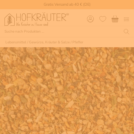
Gratis Versand ab 40 € (DE)
Lebensmittel
/
Gewürze, Kräuter & Salze
/
Pfeffer