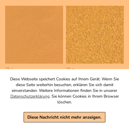
75 g
75 g
Lebkuchen Gewürz
Zitronenpfeffer
Diese Webseite speichert Cookies auf Ihrem Gerät. Wenn Sie
Nürnberger Art
Gewürzzubereitung
diese Seite weiterhin besuchen, erklären Sie sich damit
aromatisiert
Zutaten
einverstanden. Weitere Informationen finden Sie in unserer
Zutaten
Datenschutzerklärung
. Sie können Cookies in Ihrem Browser
3,90 €
löschen.
4,50 €
inkl. MwSt, zzgl. Versand
Grundpreis 1 KG: 52,00 €
inkl. MwSt, zzgl. Versand
Diese Nachricht nicht mehr anzeigen.
Grundpreis 1 KG: 60,00 €
Warenkorb
Warenkorb