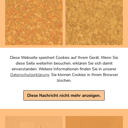
75 g
20 g
Schafskäse
Liebstöckel
Diese Webseite speichert Cookies auf Ihrem Gerät. Wenn Sie
Gewürzzubereitung
Kraut, geschnitten.
diese Seite weiterhin besuchen, erklären Sie sich damit
einverstanden. Weitere Informationen finden Sie in unserer
Zutaten
2,40 €
Datenschutzerklärung
. Sie können Cookies in Ihrem Browser
3,50 €
löschen.
inkl. MwSt, zzgl. Versand
Grundpreis 1 KG: 120,00 €
inkl. MwSt, zzgl. Versand
Grundpreis 1 KG: 46,67 €
Diese Nachricht nicht mehr anzeigen.
Warenkorb
Warenkorb