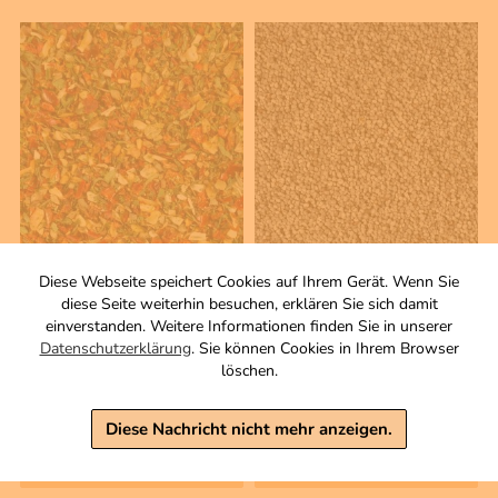
75 g
100 g
Diese Webseite speichert Cookies auf Ihrem Gerät. Wenn Sie
Schafskäse
Blaumohn
diese Seite weiterhin besuchen, erklären Sie sich damit
Gewürzzubereitung
Samen, ganz
einverstanden. Weitere Informationen finden Sie in unserer
Zutaten
Datenschutzerklärung
. Sie können Cookies in Ihrem Browser
3,50 €
löschen.
3,50 €
inkl. MwSt, zzgl. Versand
Grundpreis 1 KG: 35,00 €
inkl. MwSt, zzgl. Versand
Diese Nachricht nicht mehr anzeigen.
Grundpreis 1 KG: 46,67 €
Warenkorb
Warenkorb