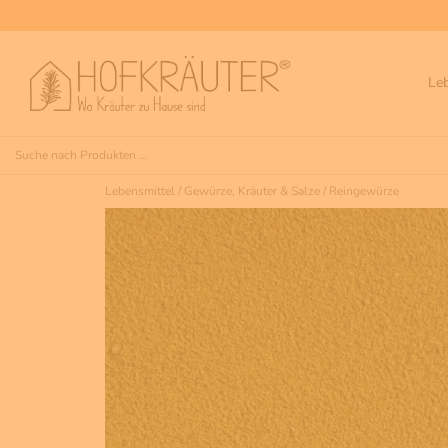
Le
Lebensmittel
/
Gewürze, Kräuter & Salze
/
Reingewürze