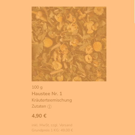
100 g
Haustee Nr. 1
Kräuterteemischung
Zutaten
4,90 €
inkl. MwSt, zzgl. Versand
Grundpreis 1 KG: 49,00 €