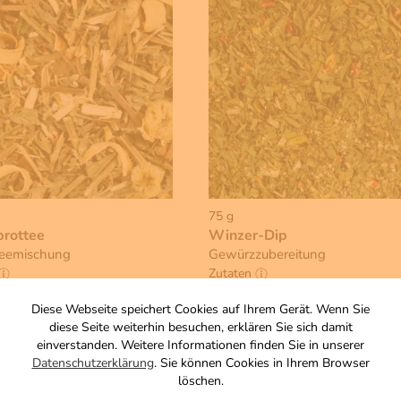
75 g
rottee
Winzer-Dip
teemischung
Gewürzzubereitung
Zutaten
3,50 €
Diese Webseite speichert Cookies auf Ihrem Gerät. Wenn Sie
diese Seite weiterhin besuchen, erklären Sie sich damit
, zzgl. Versand
inkl. MwSt, zzgl. Versand
einverstanden. Weitere Informationen finden Sie in unserer
s 1 KG: 45,00 €
Grundpreis 1 KG: 46,67 €
Datenschutzerklärung
. Sie können Cookies in Ihrem Browser
Warenkorb
Warenkorb
löschen.