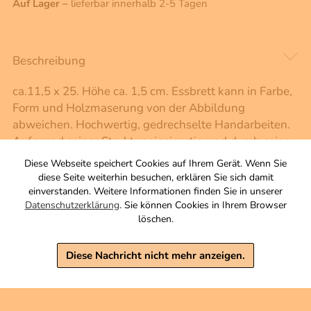
Auf Lager –
lieferbar innerhalb 2-5 Tagen
Beschreibung
ca.11,5 x 25. Höhe ca. 1,5 cm. Essbrett kann in Farbe,
Form und Holzmaserung von der Abbildung
abweichen. Hochwertig, gedrechselte Handarbeiten.
Aufgrund seiner Struktur einzigartig und durch seine
Beschaffenheit optimal für den täglichen Gebrauch.
Diese Webseite speichert Cookies auf Ihrem Gerät. Wenn Sie
diese Seite weiterhin besuchen, erklären Sie sich damit
einverstanden. Weitere Informationen finden Sie in unserer
Interessantes und Wissenwertes
Datenschutzerklärung
. Sie können Cookies in Ihrem Browser
löschen.
Diese Nachricht nicht mehr anzeigen.
Wer diesen Artikel gekauft hat, kaufte
auch …