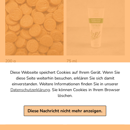
200 g
75 ml
Knuspermünzen
Eisenkraut Handcreme
Diese Webseite speichert Cookies auf Ihrem Gerät. Wenn Sie
Bonbon mit 23 %
mit Schafmilch
diese Seite weiterhin besuchen, erklären Sie sich damit
Nugatcremefüllung
Zutaten
einverstanden. Weitere Informationen finden Sie in unserer
Zutaten
9,90 €
Datenschutzerklärung
. Sie können Cookies in Ihrem Browser
4,50 €
löschen.
inkl. MwSt, zzgl. Versand
Grundpreis 1 L: 132,00 €
inkl. MwSt, zzgl. Versand
Grundpreis 1 KG: 22,50 €
Diese Nachricht nicht mehr anzeigen.
Warenkorb
Warenkorb