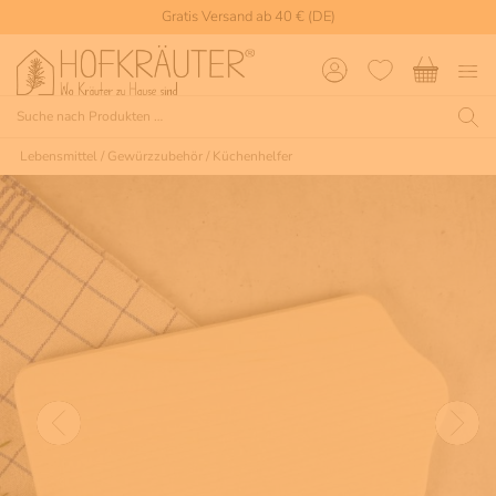
Gratis Versand ab 40 € (DE)
Lebensmittel
/
Gewürzzubehör
/
Küchenhelfer