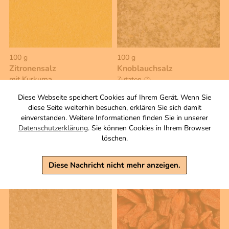
100 g
100 g
Zitronensalz
Knoblauchsalz
mit Kurkuma
Zutaten
Zutaten
2,90 €
Diese Webseite speichert Cookies auf Ihrem Gerät. Wenn Sie
2,90 €
diese Seite weiterhin besuchen, erklären Sie sich damit
inkl. MwSt, zzgl. Versand
einverstanden. Weitere Informationen finden Sie in unserer
Grundpreis 1 KG: 29,00 €
inkl. MwSt, zzgl. Versand
Datenschutzerklärung
. Sie können Cookies in Ihrem Browser
Grundpreis 1 KG: 29,00 €
löschen.
Warenkorb
Warenkorb
Diese Nachricht nicht mehr anzeigen.