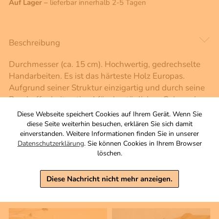
Auf Lager –
lieferbar innerhalb 2-5 Tagen
Beschreibung
Durchmesser (ca. 15 cm). Hochwertig, gedrechselte
Handarbeiten. Es ist das härteste Holz Europas.
Aufgrund seiner Struktur einzigartig und durch seine
Beschaffenheit optimal für den täglichen Gebrauch.
Diese Webseite speichert Cookies auf Ihrem Gerät. Wenn Sie
diese Seite weiterhin besuchen, erklären Sie sich damit
Interessantes und Wissenwertes
einverstanden. Weitere Informationen finden Sie in unserer
Datenschutzerklärung
. Sie können Cookies in Ihrem Browser
löschen.
Wer diesen Artikel gekauft hat, kaufte
Diese Nachricht nicht mehr anzeigen.
auch …