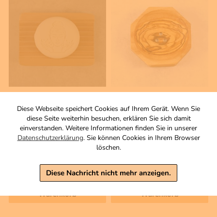
50 g
1 Stck
Gesichtsseife mit Aloe
Seifenschale rund,
Diese Webseite speichert Cookies auf Ihrem Gerät. Wenn Sie
Vera und Schafmilch
achteckig
diese Seite weiterhin besuchen, erklären Sie sich damit
klassik
9 x 9cm
einverstanden. Weitere Informationen finden Sie in unserer
Datenschutzerklärung
. Sie können Cookies in Ihrem Browser
Zutaten
9,50 €
löschen.
8,50 €
inkl. MwSt, zzgl. Versand
inkl. MwSt, zzgl. Versand
Diese Nachricht nicht mehr anzeigen.
Grundpreis 1 KG: 170,00 €
Warenkorb
Warenkorb