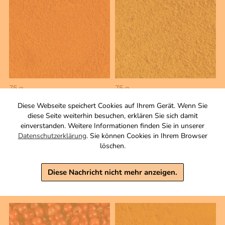
75 g
75 g
Chili con Carne
Wildgewürz gemahlen
Diese Webseite speichert Cookies auf Ihrem Gerät. Wenn Sie
Gewürzmischung
Gewürzmischung
diese Seite weiterhin besuchen, erklären Sie sich damit
Zutaten
Zutaten
einverstanden. Weitere Informationen finden Sie in unserer
3,50 €
3,50 €
Datenschutzerklärung
. Sie können Cookies in Ihrem Browser
löschen.
inkl. MwSt, zzgl. Versand
inkl. MwSt, zzgl. Versand
Grundpreis 1 KG: 46,67 €
Grundpreis 1 KG: 46,67 €
Diese Nachricht nicht mehr anzeigen.
Warenkorb
Warenkorb