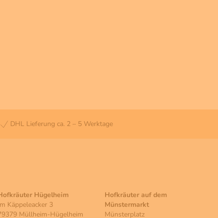
DHL Lieferung ca. 2 – 5 Werktage
Hofkräuter Hügelheim
Hofkräuter auf dem
Im Käppeleacker 3
Münstermarkt
79379 Müllheim-Hügelheim
Münsterplatz