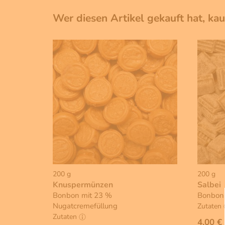
Wer diesen Artikel gekauft hat, ka
200 g
200 g
Knuspermünzen
Salbei
Bonbon mit 23 %
Bonbon
Nugatcremefüllung
Zutaten
Zutaten
4,00 €