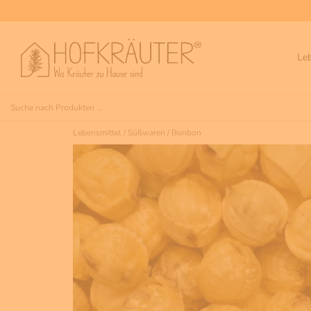
Le
Lebensmittel
/
Süßwaren
/
Bonbon