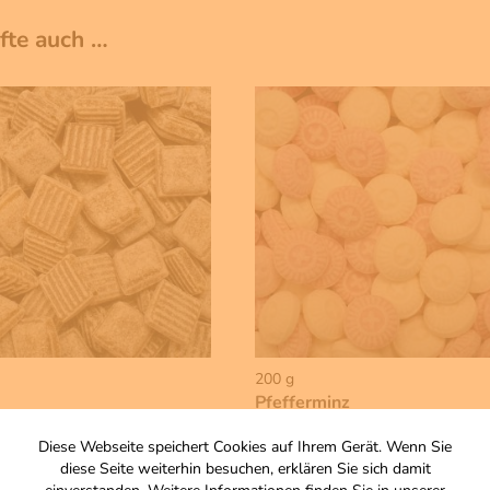
ufte auch …
200 g
Pfefferminz
Bonbon
Diese Webseite speichert Cookies auf Ihrem Gerät. Wenn Sie
Zutaten
diese Seite weiterhin besuchen, erklären Sie sich damit
4,00 €