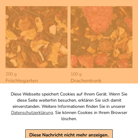
200 g
100 g
Früchtegarten
Drachentrunk
Aromatisierte
Natürlich aromatisierte,
Früchteteemischung
säurearme
Diese Webseite speichert Cookies auf Ihrem Gerät. Wenn Sie
Früchteteemischung
diese Seite weiterhin besuchen, erklären Sie sich damit
Zutaten
einverstanden. Weitere Informationen finden Sie in unserer
Zutaten
6,90 €
Datenschutzerklärung
. Sie können Cookies in Ihrem Browser
4,90 €
löschen.
inkl. MwSt, zzgl. Versand
Grundpreis 1 KG: 34,50 €
inkl. MwSt, zzgl. Versand
Grundpreis 1 KG: 49,00 €
Diese Nachricht nicht mehr anzeigen.