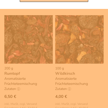
Warenkorb
Warenkorb
200 g
100 g
Rumtopf
Wildkirsch
Aromatisierte
Aromatisierte
Früchteteemischung
Früchteteemischung
Zutaten
Zutaten
6,50 €
4,00 €
inkl. MwSt, zzgl. Versand
inkl. MwSt, zzgl. Versand
Grundpreis 1 KG: 32,50 €
Grundpreis 1 KG: 40,00 €