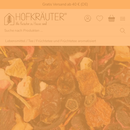
Gratis Versand ab 40 € (DE)
Lebensmittel
/
Tee
/
Früchtetee und Früchtetee aromatisiert