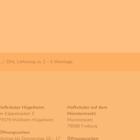
DHL Lieferung ca. 2 – 5 Werktage
Hofkräuter Hügelheim
Hofkräuter auf dem
Im Käppeleacker 3
Münstermarkt
79379 Müllheim-Hügelheim
Münsterplatz
79098 Freiburg
Öffnungszeiten
Montag bis Donnerstag 10 – 17
Öffnungszeiten