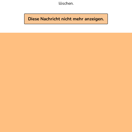
Grundpreis 1 KG: 80,00 €
, zzgl. Versand
löschen.
s 1 KG: 24,50 €
Warenkorb
Warenkorb
Diese Nachricht nicht mehr anzeigen.