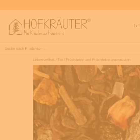
Le
Lebensmittel
/
Tee
/
Früchtetee und Früchtetee aromatisiert