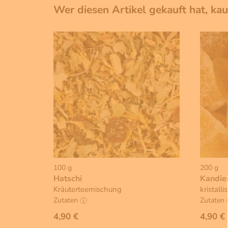
Wer diesen Artikel gekauft hat, ka
100 g
200 g
Hatschi
Kandie
Kräuterteemischung
kristallis
Zutaten
Zutaten
4,90 €
4,90 €