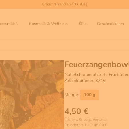
Gratis Versand ab 40 € (DE)
bensmittel
Kosmetik & Wellness
Öle
Geschenkideen
Feuerzangenbow
Natürlich aromatisierte Früchtet
Artikelnummer: 3716
Menge:
100 g
4,50 €
inkl. MwSt, zzgl. Versand
Grundpreis 1 KG: 45,00 €