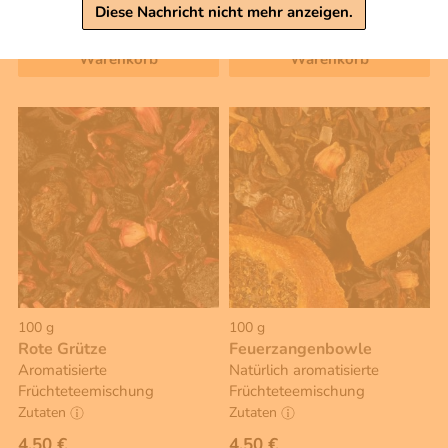
inkl. MwSt, zzgl. Versand
Diese Nachricht nicht mehr anzeigen.
Grundpreis 1 KG: 34,50 €
Warenkorb
Warenkorb
100 g
100 g
Rote Grütze
Feuerzangenbowle
Aromatisierte
Natürlich aromatisierte
Früchteteemischung
Früchteteemischung
Zutaten
Zutaten
4,50 €
4,50 €