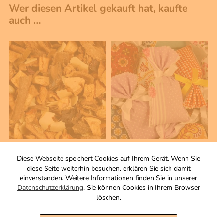
Wer diesen Artikel gekauft hat, kaufte
auch …
200 g
1 Stck
Gebrannte Mandel
Lavendel Duftsäckchen
Diese Webseite speichert Cookies auf Ihrem Gerät. Wenn Sie
diese Seite weiterhin besuchen, erklären Sie sich damit
Aromatisierte
2,50 €
einverstanden. Weitere Informationen finden Sie in unserer
Früchteteemischung
Datenschutzerklärung
. Sie können Cookies in Ihrem Browser
Zutaten
inkl. MwSt, zzgl. Versand
löschen.
6,90 €