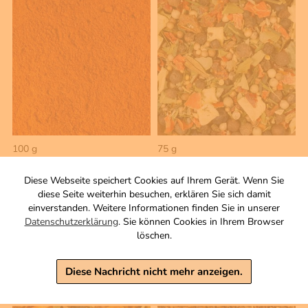
100 g
75 g
Paprika - edelsüß
Wildgewürz
gemahlen
ganz
Diese Webseite speichert Cookies auf Ihrem Gerät. Wenn Sie
Zutaten
diese Seite weiterhin besuchen, erklären Sie sich damit
3,90 €
einverstanden. Weitere Informationen finden Sie in unserer
3,50 €
Datenschutzerklärung
. Sie können Cookies in Ihrem Browser
inkl. MwSt, zzgl. Versand
Grundpreis 1 KG: 39,00 €
löschen.
inkl. MwSt, zzgl. Versand
Grundpreis 1 KG: 46,67 €
Diese Nachricht nicht mehr anzeigen.
Warenkorb
Warenkorb