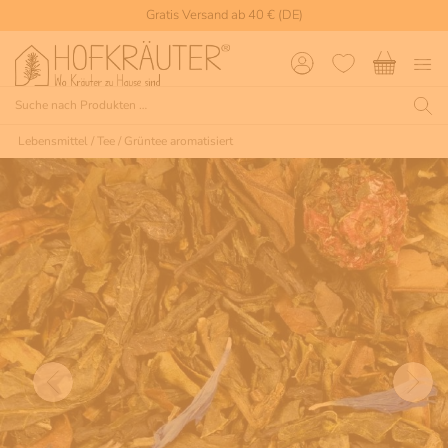
Gratis Versand ab 40 € (DE)
Lebensmittel
/
Tee
/
Grüntee aromatisiert