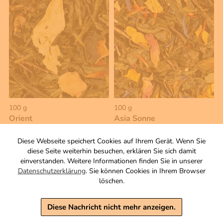
100 g
100 g
Orient
Asia Sonne
Aromatisierter grüner Tee mit
Aromatisierte
Kräutern
Grünteemischung
Diese Webseite speichert Cookies auf Ihrem Gerät. Wenn Sie
Zutaten
Zutaten
diese Seite weiterhin besuchen, erklären Sie sich damit
einverstanden. Weitere Informationen finden Sie in unserer
4,50 €
4,90 €
Datenschutzerklärung
. Sie können Cookies in Ihrem Browser
löschen.
inkl. MwSt, zzgl. Versand
inkl. MwSt, zzgl. Versand
Grundpreis 1 KG: 45,00 €
Grundpreis 1 KG: 49,00 €
Diese Nachricht nicht mehr anzeigen.
Warenkorb
Warenkorb