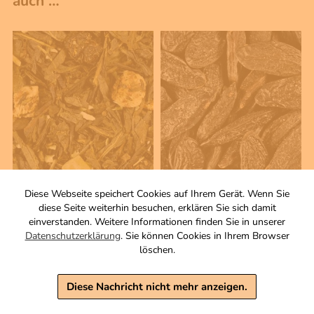
auch …
100 g
20 g
Diese Webseite speichert Cookies auf Ihrem Gerät. Wenn Sie
Paradiso
Tonkabohne ganz
diese Seite weiterhin besuchen, erklären Sie sich damit
Aromatisierte
einverstanden. Weitere Informationen finden Sie in unserer
4,50 €
Grüntee-/Früchtemischung
Datenschutzerklärung
. Sie können Cookies in Ihrem Browser
Zutaten
löschen.
inkl. MwSt, zzgl. Versand
Grundpreis 1 KG: 225,00 €
4,50 €
Diese Nachricht nicht mehr anzeigen.
inkl. MwSt, zzgl. Versand
Grundpreis 1 KG: 45,00 €