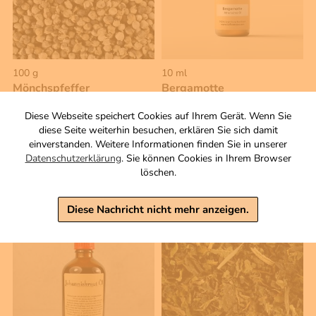
100 g
10 ml
Mönchspfeffer
Bergamotte
Samen, ganz
Ätherisches Öl
Diese Webseite speichert Cookies auf Ihrem Gerät. Wenn Sie
4,00 €
6,50 €
diese Seite weiterhin besuchen, erklären Sie sich damit
einverstanden. Weitere Informationen finden Sie in unserer
inkl. MwSt, zzgl. Versand
inkl. MwSt, zzgl. Versand
Datenschutzerklärung
. Sie können Cookies in Ihrem Browser
Grundpreis 1 KG: 40,00 €
Grundpreis 1 L: 650,00 €
löschen.
Warenkorb
Warenkorb
Diese Nachricht nicht mehr anzeigen.