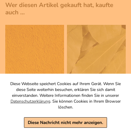
Wer diesen Artikel gekauft hat, kaufte
auch …
Diese Webseite speichert Cookies auf Ihrem Gerät. Wenn Sie
100 g
10 g
diese Seite weiterhin besuchen, erklären Sie sich damit
Curry mild
Lorbeer
einverstanden. Weitere Informationen finden Sie in unserer
Datenschutzerklärung
. Sie können Cookies in Ihrem Browser
Gewürzzubereitung
Blätter, ganz.
löschen.
Zutaten
1,90 €
3,90 €
inkl. MwSt, zzgl. Versand
Diese Nachricht nicht mehr anzeigen.
Grundpreis 1 KG: 190,00 €
inkl. MwSt, zzgl. Versand