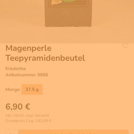
Magenperle
Teepyramidenbeutel
Kräutertee
Artikelnummer: 9866
Menge:
37.5 g
6,90 €
inkl. MwSt, zzgl. Versand
Grundpreis 1 kg: 183,99 €