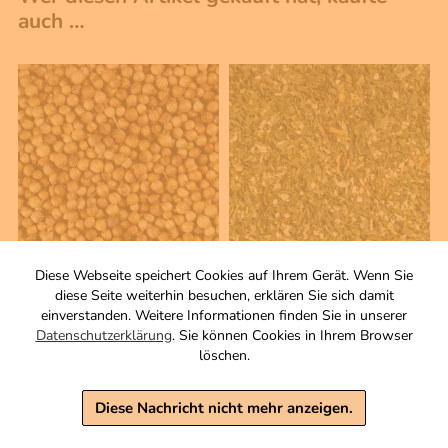
auch …
Diese Webseite speichert Cookies auf Ihrem Gerät. Wenn Sie
50 g
50 g
diese Seite weiterhin besuchen, erklären Sie sich damit
Koriander
Käse & Quark
einverstanden. Weitere Informationen finden Sie in unserer
Samen, ganz.
Gewürzmischung
Datenschutzerklärung
. Sie können Cookies in Ihrem Browser
Zutaten
löschen.
2,40 €
3,50 €
inkl. MwSt, zzgl. Versand
Diese Nachricht nicht mehr anzeigen.
Grundpreis 1 KG: 48,00 €
inkl. MwSt, zzgl. Versand
Grundpreis 1 KG: 70,00 €