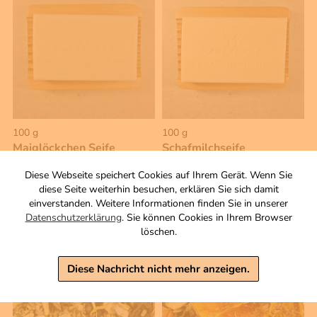
100 g
100 g
Maiglöckchen Seife
Schafmilchseife
Zutaten
Zutaten
Diese Webseite speichert Cookies auf Ihrem Gerät. Wenn Sie
3,00 €
3,00 €
diese Seite weiterhin besuchen, erklären Sie sich damit
einverstanden. Weitere Informationen finden Sie in unserer
inkl. MwSt, zzgl. Versand
inkl. MwSt, zzgl. Versand
Datenschutzerklärung
. Sie können Cookies in Ihrem Browser
Grundpreis 1 KG: 30,00 €
Grundpreis 1 KG: 30,00 €
löschen.
Warenkorb
Warenkorb
Diese Nachricht nicht mehr anzeigen.