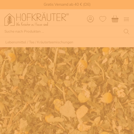
Gratis Versand ab 40 € (DE)
Lebensmittel
/
Tee
/
Kräuterteemischungen