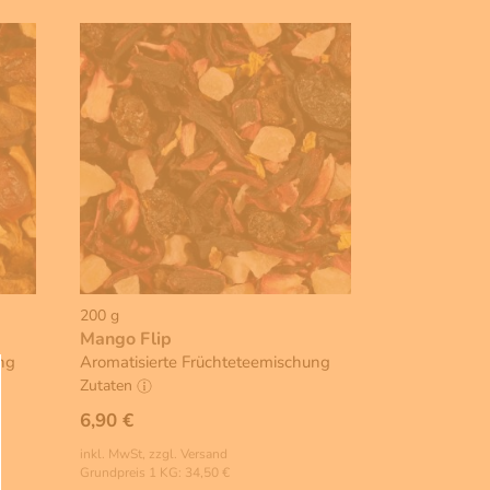
200 g
Mango Flip
ng
Aromatisierte Früchteteemischung
Zutaten
6,90 €
inkl. MwSt, zzgl. Versand
Grundpreis 1 KG: 34,50 €