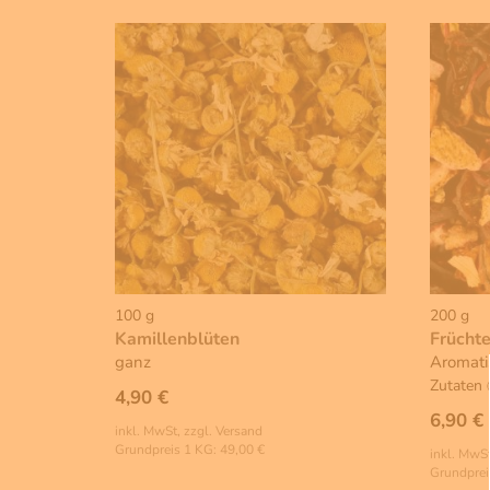
100 g
200 g
Kamillenblüten
Frücht
ganz
Aromati
Zutaten
4,90 €
6,90 €
inkl. MwSt, zzgl. Versand
Grundpreis 1 KG: 49,00 €
inkl. MwSt
Grundprei