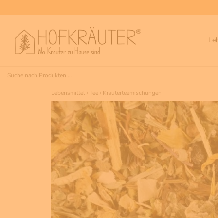
Le
Lebensmittel
/
Tee
/
Kräuterteemischungen