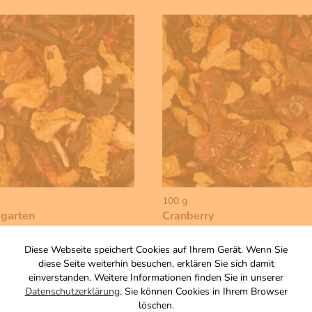
100 g
egarten
Cranberry
sierte Früchteteemischung
Aromatisierte Früchteteemischu
Zutaten
Diese Webseite speichert Cookies auf Ihrem Gerät. Wenn Sie
diese Seite weiterhin besuchen, erklären Sie sich damit
4,00 €
einverstanden. Weitere Informationen finden Sie in unserer
, zzgl. Versand
inkl. MwSt, zzgl. Versand
Datenschutzerklärung
. Sie können Cookies in Ihrem Browser
s 1 KG: 34,50 €
Grundpreis 1 KG: 40,00 €
löschen.