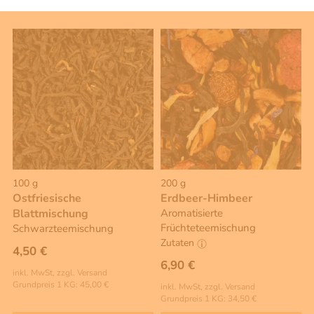
100 g
200 g
Ostfriesische
Erdbeer-Himbeer
Blattmischung
Aromatisierte
Früchteteemischung
Schwarzteemischung
Zutaten
4,50 €
6,90 €
inkl. MwSt, zzgl. Versand
Grundpreis 1 KG: 45,00 €
inkl. MwSt, zzgl. Versand
Grundpreis 1 KG: 34,50 €