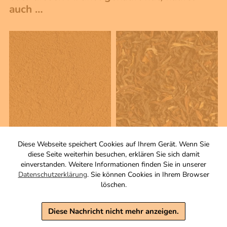
auch …
70 g
100 g
Diese Webseite speichert Cookies auf Ihrem Gerät. Wenn Sie
Zimt Ceylon
Golden Nepal TGFOP
diese Seite weiterhin besuchen, erklären Sie sich damit
Rinde, gemahlen
Schwarzer Tee
einverstanden. Weitere Informationen finden Sie in unserer
Datenschutzerklärung
. Sie können Cookies in Ihrem Browser
4,80 €
6,90 €
löschen.
inkl. MwSt, zzgl. Versand
inkl. MwSt, zzgl. Versand
Grundpreis 1 KG: 68,57 €
Grundpreis 1 KG: 69,00 €
Diese Nachricht nicht mehr anzeigen.
Warenkorb
Warenkorb