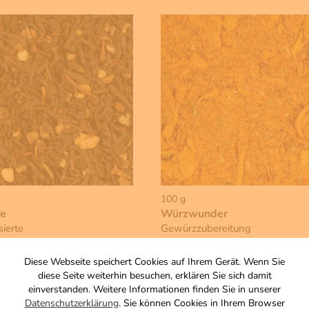
100 g
ee
Würzwunder
ierte
Gewürzzubereitung
ztee-/Gewürzmischung
Zutaten
Diese Webseite speichert Cookies auf Ihrem Gerät. Wenn Sie
4,00 €
diese Seite weiterhin besuchen, erklären Sie sich damit
inkl. MwSt, zzgl. Versand
einverstanden. Weitere Informationen finden Sie in unserer
Grundpreis 1 KG: 40,00 €
, zzgl. Versand
Datenschutzerklärung
. Sie können Cookies in Ihrem Browser