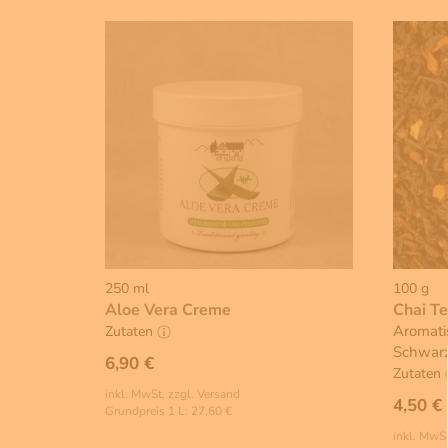
250 ml
100 g
Aloe Vera Creme
Chai T
Aromatis
Zutaten
Schwar
6,90 €
Zutaten
inkl. MwSt, zzgl. Versand
4,50 €
Grundpreis 1 L: 27,60 €
inkl. MwSt