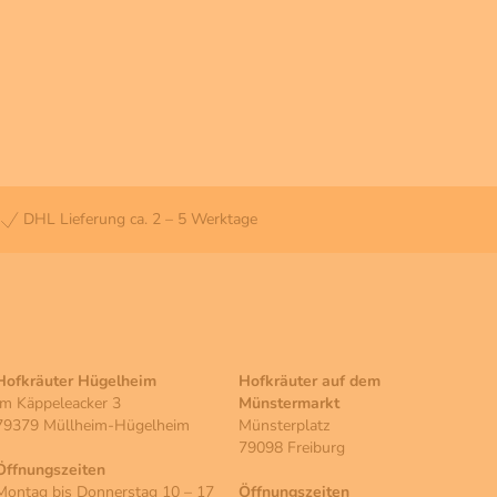
DHL Lieferung ca. 2 – 5 Werktage
Hofkräuter Hügelheim
Hofkräuter auf dem
Im Käppeleacker 3
Münstermarkt
79379 Müllheim-Hügelheim
Münsterplatz
79098 Freiburg
Öffnungszeiten
Montag bis Donnerstag 10 – 17
Öffnungszeiten