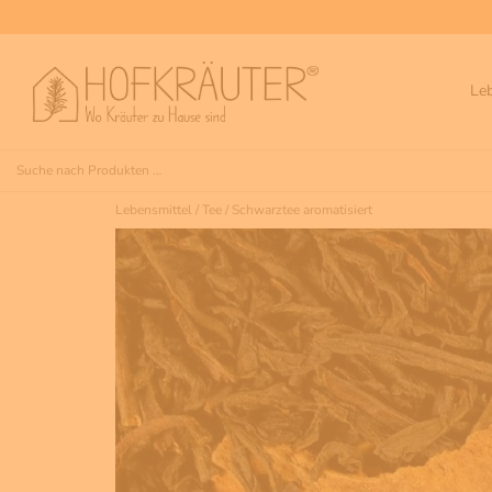
Le
Lebensmittel
/
Tee
/
Schwarztee aromatisiert