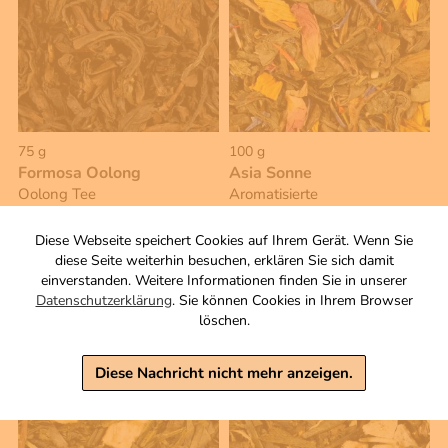
75 g
100 g
Formosa Oolong
Asia Sonne
Oolong Tee
Aromatisierte
Grünteemischung
4,90 €
Zutaten
Diese Webseite speichert Cookies auf Ihrem Gerät. Wenn Sie
inkl. MwSt, zzgl. Versand
diese Seite weiterhin besuchen, erklären Sie sich damit
4,90 €
Grundpreis 1 KG: 65,33 €
einverstanden. Weitere Informationen finden Sie in unserer
Datenschutzerklärung
. Sie können Cookies in Ihrem Browser
inkl. MwSt, zzgl. Versand
Grundpreis 1 KG: 49,00 €
löschen.
Warenkorb
Warenkorb
Diese Nachricht nicht mehr anzeigen.