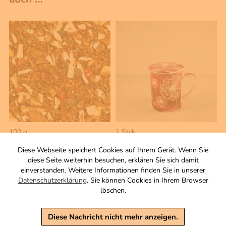
100 g
1 Stck
Martinstor
Porzellan Teesiebbecher
Diese Webseite speichert Cookies auf Ihrem Gerät. Wenn Sie
Aromatisierter Rooibusch
weinrot
diese Seite weiterhin besuchen, erklären Sie sich damit
Tee-/Gewürzmischung
für 300 ml
einverstanden. Weitere Informationen finden Sie in unserer
Zutaten
10,90 €
Datenschutzerklärung
. Sie können Cookies in Ihrem Browser
5,90 €
löschen.
inkl. MwSt, zzgl. Versand
inkl. MwSt, zzgl. Versand
Grundpreis 1 KG: 59,00 €
Diese Nachricht nicht mehr anzeigen.