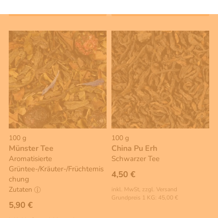
Warenkorb
Warenkorb
100 g
100 g
Münster Tee
China Pu Erh
Aromatisierte
Schwarzer Tee
Grüntee-/Kräuter-/Früchtemis
4,50 €
chung
Zutaten
inkl. MwSt, zzgl. Versand
Grundpreis 1 KG: 45,00 €
5,90 €