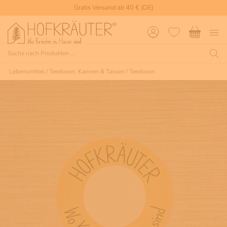
Gratis Versand ab 40 € (DE)
Lebensmittel
/
Teedosen, Kannen & Tassen
/
Teedosen