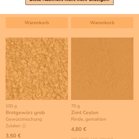
Grundpreis 1 KG: 55,00 €
inkl. MwSt, zzgl. Versand
Grundpreis 1 KG: 39,00 €
Warenkorb
Warenkorb
100 g
70 g
Brotgewürz grob
Zimt Ceylon
Gewürzmischung
Rinde, gemahlen
Zutaten
4,80 €
3,50 €
inkl. MwSt, zzgl. Versand