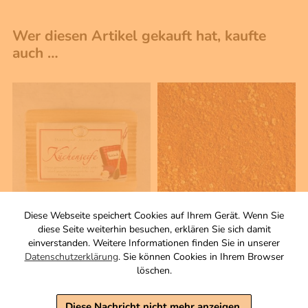
Wer diesen Artikel gekauft hat, kaufte
auch …
Diese Webseite speichert Cookies auf Ihrem Gerät. Wenn Sie
diese Seite weiterhin besuchen, erklären Sie sich damit
100 g
100 g
einverstanden. Weitere Informationen finden Sie in unserer
Küchenseife
BBQ Rub Ami-Style
Datenschutzerklärung
. Sie können Cookies in Ihrem Browser
Gewürzzubereitung
Zutaten
löschen.
Zutaten
5,50 €
3,90 €
Diese Nachricht nicht mehr anzeigen.
inkl. MwSt, zzgl. Versand